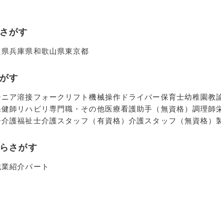
さがす
良県
兵庫県
和歌山県
東京都
がす
ジニア
溶接
フォークリフト
機械操作
ドライバー
保育士
幼稚園教
保健師
リハビリ専門職・その他医療
看護助手（無資格）
調理師
ー
介護福祉士
介護スタッフ（有資格）
介護スタッフ（無資格）
らさがす
職業紹介
パート