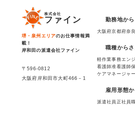
株式会社
ファイン
勤務地から
大阪府
京都府
奈
堺・泉州エリア
のお仕事情報満
載！
職種からさ
岸和田の派遣会社ファイン
軽作業
事務
エン
看護師
准看護師
〒596-0812
ケアマネージャ
大阪府岸和田市大町466－1
雇用形態か
派遣社員
正社員