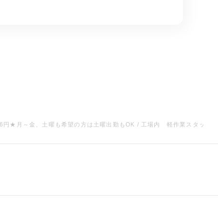
6円★月～金、土曜も希望の方は土曜出勤もOK / 工場内 軽作業スタッフ 