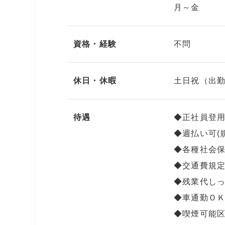
月～金
資格・経験
不問
休日・休暇
土日祝（出
待遇
◆正社員登
◆週払い可(
◆各種社会
◆交通費規
◆残業代し
◆車通勤Ｏ
◆喫煙可能