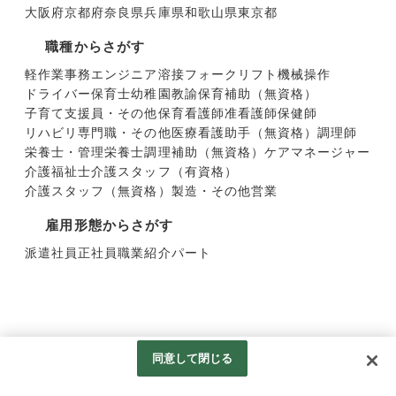
大阪府
京都府
奈良県
兵庫県
和歌山県
東京都
職種からさがす
軽作業
事務
エンジニア
溶接
フォークリフト
機械操作
ドライバー
保育士
幼稚園教諭
保育補助（無資格）
子育て支援員・その他保育
看護師
准看護師
保健師
リハビリ専門職・その他医療
看護助手（無資格）
調理師
栄養士・管理栄養士
調理補助（無資格）
ケアマネージャー
介護福祉士
介護スタッフ（有資格）
介護スタッフ（無資格）
製造・その他
営業
雇用形態からさがす
派遣社員
正社員
職業紹介
パート
同意して閉じる
Googleアナリティクスの利用について
© 株式会社ファイン