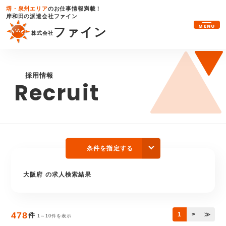
堺・泉州エリア
のお仕事情報満載！
岸和田の派遣会社ファイン
MENU
ファイン
株式会社
採用情報
Recruit
条件を指定する
大阪府 の求人検索結果
478
1
>
≫
件
1～10件を表示