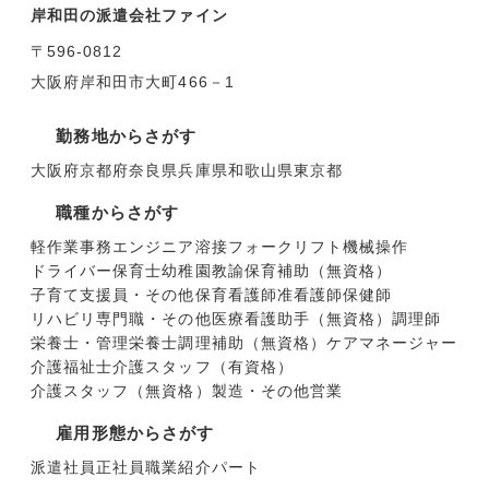
岸和田の派遣会社ファイン
〒596-0812
大阪府岸和田市大町466－1
勤務地からさがす
大阪府
京都府
奈良県
兵庫県
和歌山県
東京都
職種からさがす
軽作業
事務
エンジニア
溶接
フォークリフト
機械操作
ドライバー
保育士
幼稚園教諭
保育補助（無資格）
子育て支援員・その他保育
看護師
准看護師
保健師
リハビリ専門職・その他医療
看護助手（無資格）
調理師
栄養士・管理栄養士
調理補助（無資格）
ケアマネージャー
介護福祉士
介護スタッフ（有資格）
介護スタッフ（無資格）
製造・その他
営業
雇用形態からさがす
派遣社員
正社員
職業紹介
パート