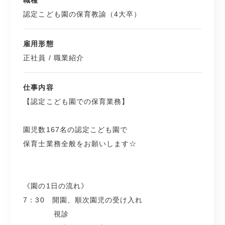
職種
もちろん、第二新卒や他園での経験があって
視診
認定こども園の保育教諭（4大卒）
転職をお考えの方も大歓迎☆
自由遊びの見守り
9：30 朝の会の実施
雇用形態
10：00 体操、乾布摩擦
正社員 / 職業紹介
＿＿＿＿＿＿＿＿＿＿＿＿
10：30 設定保育の実施
12：00 給食
▼こんな園さんです
仕事内容
13：00 設定保育の実施
【認定こども園での保育業務】
15：00 おやつ
和泉市にある園児数167名の認定こども園
降園準備
園児数167名の認定こども園で
15：30 帰りの会の実施
0～5歳児が通い、全部で6クラスあります☆
保育士業務全般をお願いします☆
16：00 自由遊びの見守り
18：30 延長保育の実施
職員数は約40名で、20代・30代を中心に
19：30 降園完了
幅広い年齢層が活躍中！
《園の1日の流れ》
7：30 開園、順次園児の受け入れ
大きな窓がたくさんあり、
視診
＿＿＿＿＿＿＿＿＿＿＿＿＿＿＿