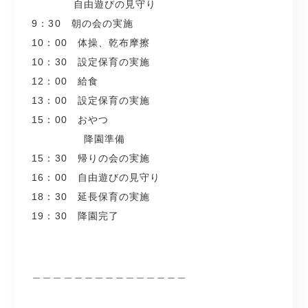
光がたくさん差し込む開放的な園舎☆
自由遊びの見守り
9：30 朝の会の実施
＼ここがポイント／
毎月クッキングを行って
10：00 体操、乾布摩擦
●園見学時、同行します！
食育にも力を入れています☆
10：30 設定保育の実施
●賞与年3回（初年度6.9ヶ月分！）
12：00 給食
.
保育士としてのスキルアップを
13：00 設定保育の実施
目指したい方にもオススメです！
15：00 おやつ
株式会社ステップグランドスタッフは2月より
降園準備
株式会社ファインとして新しくスタートしました♪
15：30 帰りの会の実施
16：00 自由遊びの見守り
18：30 延長保育の実施
19：30 降園完了
＿＿＿＿＿＿＿＿＿＿＿＿＿＿＿