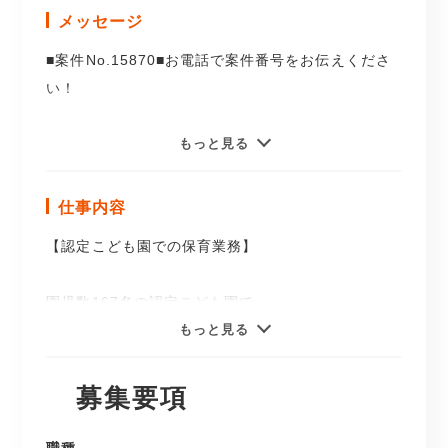
メッセージ
■案件No.15870■お電話で案件番号をお伝えくださ
い！
保育士の職業紹介求人案件です♪
もっと見る
＼ここがポイント！／
仕事内容
◆賞与年3回（初年度6.9ヶ月分）
【認定こども園での保育業務】
◆毎年昇給あり
◆バースデー休暇あり
園児数167名の認定こども園で
保育士業務全般をお願いします☆
もっと見る
超高待遇の園さんです♪
募集要項
令和8年3月卒業生、歓迎です！
《園の1日の流れ》
7：30 開園、順次園児の受け入れ