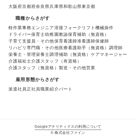
大阪府
京都府
奈良県
兵庫県
和歌山県
東京都
職種からさがす
軽作業
事務
エンジニア
溶接
フォークリフト
機械操作
ドライバー
保育士
幼稚園教諭
保育補助（無資格）
子育て支援員・その他保育
看護師
准看護師
保健師
リハビリ専門職・その他医療
看護助手（無資格）
調理師
栄養士・管理栄養士
調理補助（無資格）
ケアマネージャー
介護福祉士
介護スタッフ（有資格）
介護スタッフ（無資格）
製造・その他
営業
雇用形態からさがす
派遣社員
正社員
職業紹介
パート
Googleアナリティクスの利用について
© 株式会社ファイン