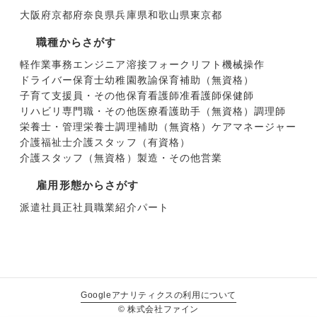
大阪府
京都府
奈良県
兵庫県
和歌山県
東京都
職種からさがす
軽作業
事務
エンジニア
溶接
フォークリフト
機械操作
ドライバー
保育士
幼稚園教諭
保育補助（無資格）
子育て支援員・その他保育
看護師
准看護師
保健師
リハビリ専門職・その他医療
看護助手（無資格）
調理師
栄養士・管理栄養士
調理補助（無資格）
ケアマネージャー
介護福祉士
介護スタッフ（有資格）
介護スタッフ（無資格）
製造・その他
営業
雇用形態からさがす
派遣社員
正社員
職業紹介
パート
Googleアナリティクスの利用について
© 株式会社ファイン