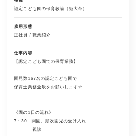
職種
もちろん、第二新卒や他園での経験があって
視診
認定こども園の保育教諭（短大卒）
転職をお考えの方も大歓迎☆
自由遊びの見守り
9：30 朝の会の実施
雇用形態
10：00 体操、乾布摩擦
正社員 / 職業紹介
＿＿＿＿＿＿＿＿＿＿＿＿
10：30 設定保育の実施
12：00 給食
▼こんな園さんです
仕事内容
13：00 設定保育の実施
【認定こども園での保育業務】
15：00 おやつ
和泉市にある園児数167名の認定こども園
降園準備
園児数167名の認定こども園で
15：30 帰りの会の実施
0～5歳児が通い、全部で6クラスあります☆
保育士業務全般をお願いします☆
16：00 自由遊びの見守り
18：30 延長保育の実施
職員数は約40名で、20代・30代を中心に
19：30 降園完了
幅広い年齢層が活躍中！
《園の1日の流れ》
7：30 開園、順次園児の受け入れ
大きな窓がたくさんあり、
視診
＿＿＿＿＿＿＿＿＿＿＿＿＿＿＿