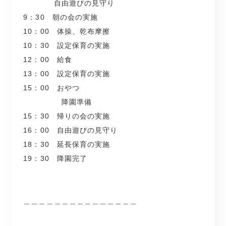
光がたくさん差し込む開放的な園舎☆
自由遊びの見守り
9：30 朝の会の実施
＼ここがポイント／
毎月クッキングを行って
10：00 体操、乾布摩擦
●園見学時、同行します！
食育にも力を入れています☆
10：30 設定保育の実施
●賞与年3回（初年度6.9ヶ月分！）
12：00 給食
.
保育士としてのスキルアップを
13：00 設定保育の実施
目指したい方にもオススメです！
15：00 おやつ
株式会社ステップグランドスタッフは2月より
降園準備
株式会社ファインとして新しくスタートしました♪
15：30 帰りの会の実施
16：00 自由遊びの見守り
18：30 延長保育の実施
19：30 降園完了
＿＿＿＿＿＿＿＿＿＿＿＿＿＿＿