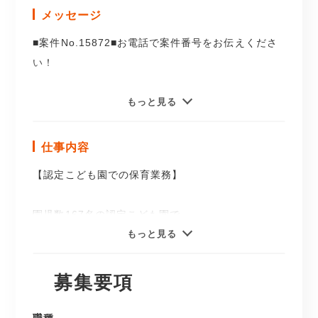
メッセージ
■案件No.15872■お電話で案件番号をお伝えくださ
い！
保育士の職業紹介求人案件です♪
もっと見る
＼ここがポイント！／
仕事内容
◆賞与年3回（初年度6.9ヶ月分）
【認定こども園での保育業務】
◆毎年昇給あり
◆バースデー休暇あり
園児数167名の認定こども園で
保育士業務全般をお願いします☆
もっと見る
超高待遇の園さんです♪
募集要項
令和8年3月卒業生、歓迎です！
《園の1日の流れ》
7：30 開園、順次園児の受け入れ