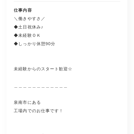
泉南市にある
医療用ベットを販売している
仕事内容
▼こんなお仕事をお願いします
会社です☆
＼働きやすさ／
医療用ベットの梱包作業
◆土日祝休み♪
ベットの梱包作業をお願いします！
◆未経験ＯＫ
空調完備で快適な環境で
◆しっかり休憩90分
お仕事できます(^^)
＿＿＿＿＿＿＿＿＿＿＿＿＿＿
男性活躍中です！
＼ファインのここが嬉しい／
未経験からのスタート歓迎☆
簡単なお仕事なので
会社への見学時、同行します！
＿＿＿＿＿＿＿＿＿＿＿＿
すぐに慣れることができますよ！
あなた専属の当社担当者が
しっかりとフォローしますので
泉南市にある
＿＿＿＿＿＿＿＿＿＿＿＿＿＿
見学時も安心☆
工場内でのお仕事です！
＼ ここが嬉しい／
もちろん就業後も
●見学時、同行します