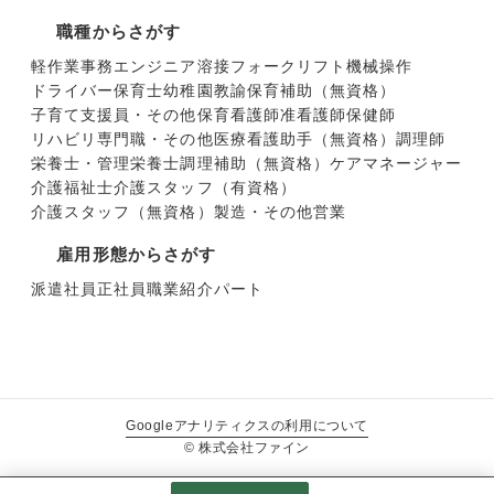
職種からさがす
軽作業
事務
エンジニア
溶接
フォークリフト
機械操作
ドライバー
保育士
幼稚園教諭
保育補助（無資格）
子育て支援員・その他保育
看護師
准看護師
保健師
リハビリ専門職・その他医療
看護助手（無資格）
調理師
栄養士・管理栄養士
調理補助（無資格）
ケアマネージャー
介護福祉士
介護スタッフ（有資格）
介護スタッフ（無資格）
製造・その他
営業
雇用形態からさがす
派遣社員
正社員
職業紹介
パート
Googleアナリティクスの利用について
© 株式会社ファイン