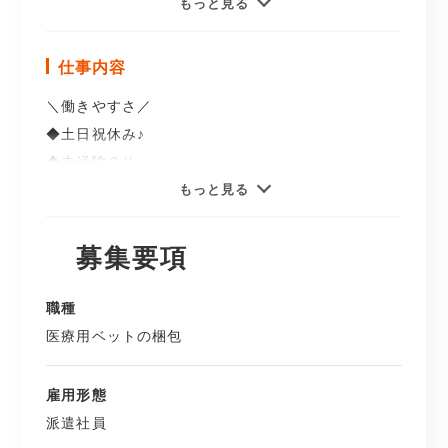
～～～～～～～～～～～～
もっと見る
梱包スタッフの求人案件です♪
～～～～～～～～～～～～
仕事内容
＼働きやすさ／
＼ここがポイント／
◆土日祝休み♪
☆土日祝休み
◆未経験ＯＫ
☆残業なし
◆しっかり休憩90分
もっと見る
☆高時給！
募集要項
時間固定勤務なので
未経験からのスタート歓迎☆
プライベートとの両立もバッチリ☆
職種
＿＿＿＿＿＿＿＿＿＿＿＿
医療用ベットの梱包
＿＿＿＿＿＿＿＿＿＿＿＿＿＿
泉南市にある
雇用形態
【こんな職場です】
工場内でのお仕事です！
派遣社員