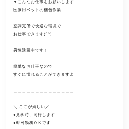
職場での悩みや不安なども
▼こんなお仕事をお願いします
●即日勤務ＯＫです
お気軽にご相談ください！
医療用ベットの梱包作業
●時給1450円+交通費支給
●有給制度あり
◆社員登用の実績あり
空調完備で快適な環境で
.
◆うれしい週払いOK(規定あり)
お仕事できます(^^)
◆残業代はきっちり支給です！
.
男性活躍中です！
簡単なお仕事なので
すぐに慣れることができますよ！
＿＿＿＿＿＿＿＿＿＿＿＿＿＿
＼ ここが嬉しい／
●見学時、同行します
●即日勤務ＯＫです