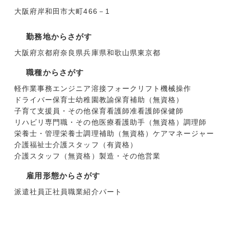
大阪府岸和田市大町466－1
勤務地からさがす
大阪府
京都府
奈良県
兵庫県
和歌山県
東京都
職種からさがす
軽作業
事務
エンジニア
溶接
フォークリフト
機械操作
ドライバー
保育士
幼稚園教諭
保育補助（無資格）
子育て支援員・その他保育
看護師
准看護師
保健師
リハビリ専門職・その他医療
看護助手（無資格）
調理師
栄養士・管理栄養士
調理補助（無資格）
ケアマネージャー
介護福祉士
介護スタッフ（有資格）
介護スタッフ（無資格）
製造・その他
営業
雇用形態からさがす
派遣社員
正社員
職業紹介
パート