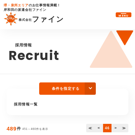
堺・泉州エリア
のお仕事情報満載！
岸和田の派遣会社ファイン
MENU
ファイン
株式会社
採用情報
Recruit
条件を指定する
採用情報一覧
489
≪
<
46
>
≫
件
451～460件を表示